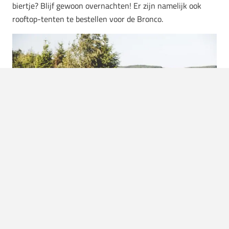
biertje? Blijf gewoon overnachten! Er zijn namelijk ook
rooftop-tenten te bestellen voor de Bronco.
Comfort
Ondanks al dit ‘off-road geweld’ is de Bronco een high-end