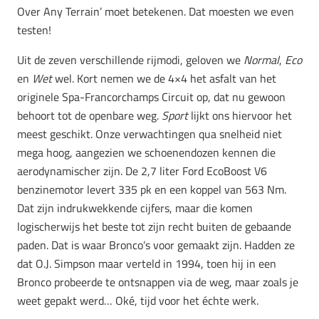
Over Any Terrain’ moet betekenen. Dat moesten we even
testen!
Uit de zeven verschillende rijmodi, geloven we
Normal
,
Eco
en
Wet
wel. Kort nemen we de 4×4 het asfalt van het
originele Spa-Francorchamps Circuit op, dat nu gewoon
behoort tot de openbare weg.
Sport
lijkt ons hiervoor het
meest geschikt. Onze verwachtingen qua snelheid niet
mega hoog, aangezien we schoenendozen kennen die
aerodynamischer zijn. De 2,7 liter Ford EcoBoost V6
benzinemotor levert 335 pk en een koppel van 563 Nm.
Dat zijn indrukwekkende cijfers, maar die komen
logischerwijs het beste tot zijn recht buiten de gebaande
paden. Dat is waar Bronco’s voor gemaakt zijn. Hadden ze
dat O.J. Simpson maar verteld in 1994, toen hij in een
Bronco probeerde te ontsnappen via de weg, maar zoals je
weet gepakt werd… Oké, tijd voor het échte werk.