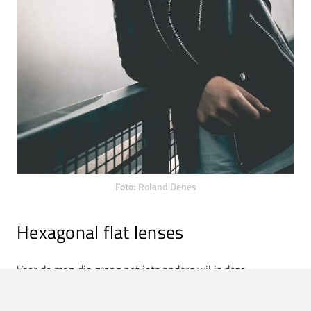
Foto:
Roland Denes
Hexagonal flat lenses
Voor de man die graag net iets anders wil is deze
zeshoekige bril de ideale keus. Ray-Ban heeft met dit
model de kloof tussen het cirkelsilhouet en het vierkante