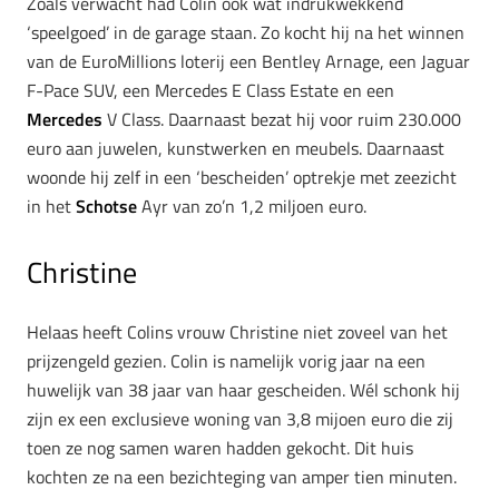
Zoals verwacht had Colin ook wat indrukwekkend
‘speelgoed’ in de garage staan. Zo kocht hij na het winnen
van de EuroMillions loterij een Bentley Arnage, een Jaguar
F-Pace SUV, een Mercedes E Class Estate en een
Mercedes
V Class. Daarnaast bezat hij voor ruim 230.000
euro aan juwelen, kunstwerken en meubels. Daarnaast
woonde hij zelf in een ‘bescheiden’ optrekje met zeezicht
in het
Schotse
Ayr van zo’n 1,2 miljoen euro.
Christine
Helaas heeft Colins vrouw Christine niet zoveel van het
prijzengeld gezien. Colin is namelijk vorig jaar na een
huwelijk van 38 jaar van haar gescheiden. Wél schonk hij
zijn ex een exclusieve woning van 3,8 mijoen euro die zij
toen ze nog samen waren hadden gekocht. Dit huis
kochten ze na een bezichteging van amper tien minuten.