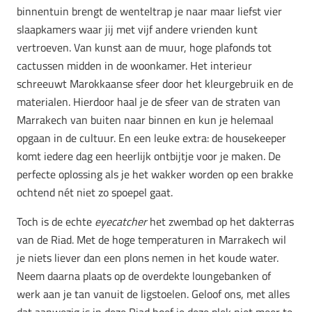
binnentuin brengt de wenteltrap je naar maar liefst vier
slaapkamers waar jij met vijf andere vrienden kunt
vertroeven. Van kunst aan de muur, hoge plafonds tot
cactussen midden in de woonkamer. Het interieur
schreeuwt Marokkaanse sfeer door het kleurgebruik en de
materialen. Hierdoor haal je de sfeer van de straten van
Marrakech van buiten naar binnen en kun je helemaal
opgaan in de cultuur. En een leuke extra: de housekeeper
komt iedere dag een heerlijk ontbijtje voor je maken. De
perfecte oplossing als je het wakker worden op een brakke
ochtend nét niet zo spoepel gaat.
Toch is de echte
eyecatcher
het zwembad op het dakterras
van de Riad. Met de hoge temperaturen in Marrakech wil
je niets liever dan een plons nemen in het koude water.
Neem daarna plaats op de overdekte loungebanken of
werk aan je tan vanuit de ligstoelen. Geloof ons, met alles
dat aanwezig is in deze Riad hoef je deze plek niet meer te