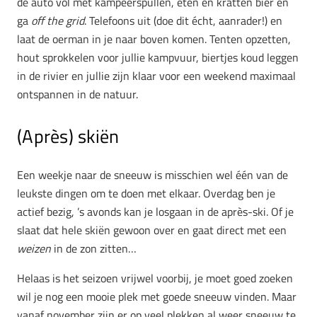
de auto vol met kampeerspullen, eten en kratten bier en
ga
off the grid
. Telefoons uit (doe dit écht, aanrader!) en
laat de oerman in je naar boven komen. Tenten opzetten,
hout sprokkelen voor jullie kampvuur, biertjes koud leggen
in de rivier en jullie zijn klaar voor een weekend maximaal
ontspannen in de natuur.
(Après) skiën
Een weekje naar de sneeuw is misschien wel één van de
leukste dingen om te doen met elkaar. Overdag ben je
actief bezig, ’s avonds kan je losgaan in de après-ski. Of je
slaat dat hele skiën gewoon over en gaat direct met een
weizen
in de zon zitten…
Helaas is het seizoen vrijwel voorbij, je moet goed zoeken
wil je nog een mooie plek met goede sneeuw vinden. Maar
vanaf november zijn er op veel plekken al weer sneeuw te