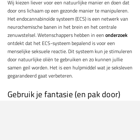
Wij kiezen liever voor een natuurlijke manier en doen dat
door ons lichaam op een gezonde manier te manipuleren.
Het endocannabinoïde systeem (ECS) is een netwerk van
neurochemische banen in het brein en het centrale
zenuwstelsel. Wetenschappers hebben in een
onderzoek
ontdekt dat het ECS-systeem bepalend is voor een
menselijke seksuele reactie. Dit systeem kun je stimuleren
door natuurlijke oliën te gebruiken en zo kunnen jullie
samen geil worden. Het is een hulpmiddel wat je seksleven
gegarandeerd gaat verbeteren.
Gebruik je fantasie (en pak door)
Opwinding en lust kun je creëren door samen te
fantaseren over standjes of gekke plaatsen. Als jullie
samen een fantasie delen dan moet je daarna doorpakken
als een man. Je weet wat zij lekker vindt dus pak je kans.