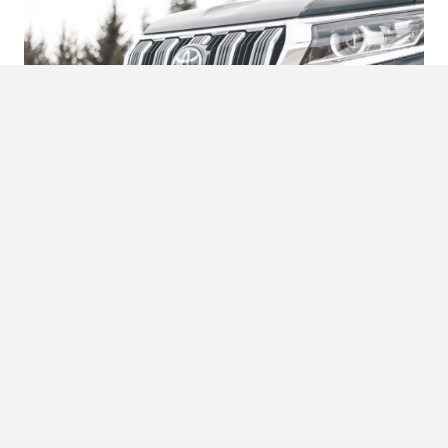
Vinkjes
In de meest luxe versie van de Toyota Land Cruiser krijg je
werkelijk alles. Een 230 volt aansluiting om alle apparaten
te gebruiken, instap- deur- en voetverlichting,
snelheidsafhankelijke stuurbekrachtiging, ladderchassis,
adaptive cruise control, een koelbox en noem het maar op.