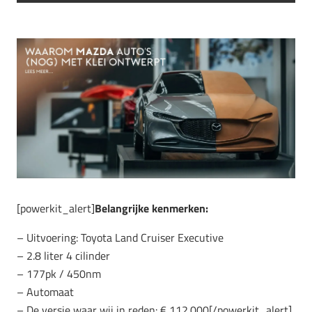
[powerkit_alert]
Belangrijke kenmerken:
– Uitvoering: Toyota Land Cruiser Executive
– 2.8 liter 4 cilinder
– 177pk / 450nm
– Automaat
– De versie waar wij in reden: € 112.000[/powerkit_alert]