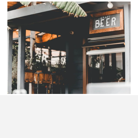
VIRAL VIDEO
: VROUW BOUWT PUB
IN ACHTERTUIN VOOR HAAR MAN
Een nieuw klusproject oppakken is na het zien van deze
video nog nooit zo aantrekkelijk geweest. Waarom naar