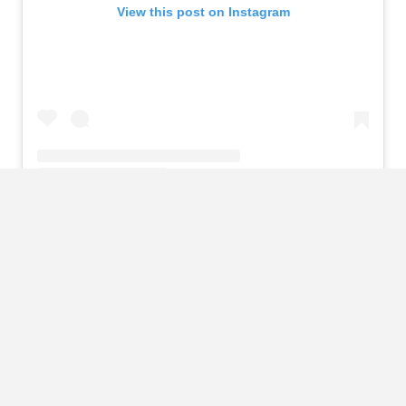
View this post on Instagram
A post shared by Twisted Automotive (@twisted_automotive)