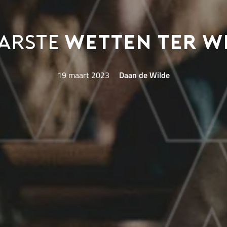
aarste
wetten ter w
19 maart 2023
Daan de Wilde