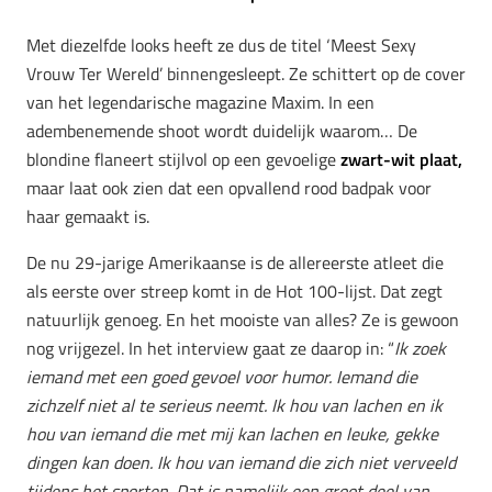
Met diezelfde looks heeft ze dus de titel ‘Meest Sexy
Vrouw Ter Wereld’ binnengesleept. Ze schittert op de cover
van het legendarische magazine Maxim. In een
adembenemende shoot wordt duidelijk waarom… De
blondine flaneert stijlvol op een gevoelige
zwart-wit plaat,
maar laat ook zien dat een opvallend rood badpak voor
haar gemaakt is.
De nu 29-jarige Amerikaanse is de allereerste atleet die
als eerste over streep komt in de Hot 100-lijst. Dat zegt
natuurlijk genoeg. En het mooiste van alles? Ze is gewoon
nog vrijgezel. In het interview gaat ze daarop in: “
Ik zoek
iemand met een goed gevoel voor humor. Iemand die
zichzelf niet al te serieus neemt. Ik hou van lachen en ik
hou van iemand die met mij kan lachen en leuke, gekke
dingen kan doen. Ik hou van iemand die zich niet verveeld
tijdens het sporten. Dat is namelijk een groot deel van