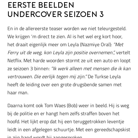
Eerste beelden
Undercover seizoen 3
En in de allereerste teaser worden we niet teleurgesteld.
We krijgen ‘m direct te zien. Al is het wel erg kort hoor,
het draait eigenlijk meer om Leyla (Nazmiye Oral):
”Met
Ferry uit de weg, kon Leyla zijn positie overnemen.”,
vertelt
Netflix. Met harde woorden stormt ze uit een auto en loopt
ze seizoen 3 binnen:
”Ik werk alleen met mensen die ik kan
vertrouwen. Die eerlijk tegen mij zijn.”
De Turkse Leyla
heeft de leiding over een grote drugsbende samen met
haar man.
Daarna komt ook Tom Waes (Bob) weer in beeld. Hij is weg
bij de politie en er hangt hem zelfs straffen boven het
hoofd. Het lijkt erop dat hij een teruggetrokken leventje
leidt in een afgelegen schuurtje. Met een gereedschapskist
in zijn hand wordt hij aangesproken.