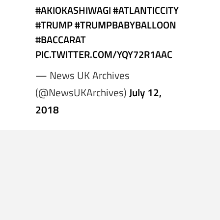
#AKIOKASHIWAGI
#ATLANTICCITY
#TRUMP
#TRUMPBABYBALLOON
#BACCARAT
PIC.TWITTER.COM/YQY72R1AAC
— News UK Archives
(@NewsUKArchives)
July 12,
2018
Door het casino van faillissement
naar miljardenbedrijf
Tegenwoordig is FedEx een miljardenbedrijf dat in meer
dan 200 landen actief is. In 1974, drie jaar na de
oprichting van FedEx, zag dat perspectief er héél anders