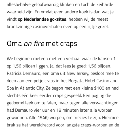
allesbehalve geloofwaardig klinken en toch de keiharde
waarheid zijn. En omdat even andere koek is dan wat je
vindt
op Nederlandse goksites
, hebben wij de meest
krankzinnige casinoverhalen even op een rijtje gezet.
Oma
on fire
met craps
We beginnen meteen met een verhaal waar de kansen 1
op 1,56 biljoen liggen. Ja, dat lees je goed: 1,56 biljoen.
Patricia Demauro, een oma uit New Jersey, besloot mee te
doen aan een potje craps in het Borgata Hotel Casino and
Spa in Atlantic City. Ze begon met een kleine $100 en had
slechts één keer eerder craps gespeeld. Een poging die
gedoemd leek om te falen, maar tegen alle verwachtingen
had Demauro vier uur en 18 minuten later alle worpen
gewonnen. Alle 154(!) worpen, om precies te zijn. Hiermee
brak ze het wereldrecord voor langste craps-worpen en de