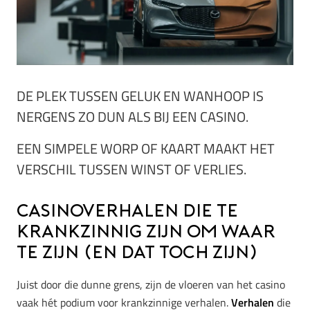
DE PLEK TUSSEN GELUK EN WANHOOP IS
NERGENS ZO DUN ALS BIJ EEN CASINO.
EEN SIMPELE WORP OF KAART MAAKT HET
VERSCHIL TUSSEN WINST OF VERLIES.
Casinoverhalen die te
krankzinnig zijn om waar
te zijn (en dat toch zijn)
Juist door die dunne grens, zijn de vloeren van het casino
vaak hét podium voor krankzinnige verhalen.
Verhalen
die