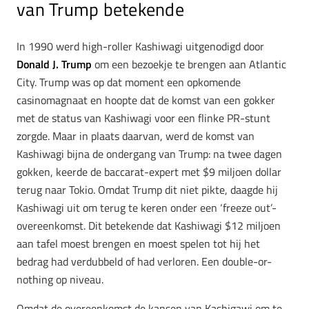
van Trump betekende
In 1990 werd high-roller Kashiwagi uitgenodigd door
Donald J. Trump
om een bezoekje te brengen aan Atlantic
City. Trump was op dat moment een opkomende
casinomagnaat en hoopte dat de komst van een gokker
met de status van Kashiwagi voor een flinke PR-stunt
zorgde. Maar in plaats daarvan, werd de komst van
Kashiwagi bijna de ondergang van Trump: na twee dagen
gokken, keerde de baccarat-expert met $9 miljoen dollar
terug naar Tokio. Omdat Trump dit niet pikte, daagde hij
Kashiwagi uit om terug te keren onder een ‘freeze out’-
overeenkomst. Dit betekende dat Kashiwagi $12 miljoen
aan tafel moest brengen en moest spelen tot hij het
bedrag had verdubbeld of had verloren. Een double-or-
nothing op niveau.
Omdat de overeenkomst de kansen van Kashigawi om te