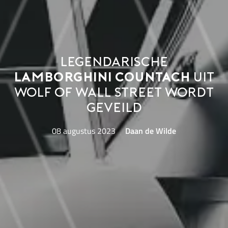
Legendarische
Lamborghini Countach
uit
Wolf of Wall Street wordt
geveild
08 augustus 2023
Daan de Wilde