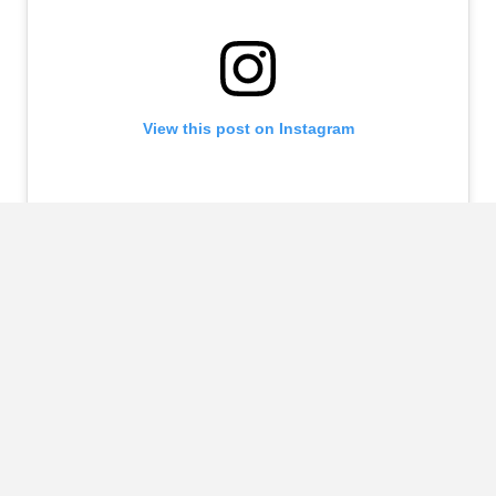
View this post on Instagram
A post shared by Bryan Liston (@inkaliston_)