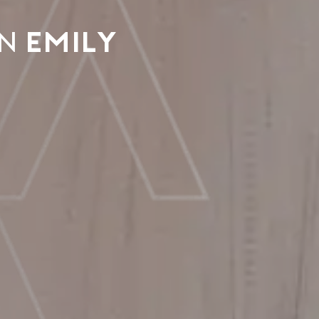
an
Emily