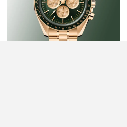
OMEGA’S GOUDEN SPEEDMASTER:
VAN MAAN NAAR GREEN IN
MASTERS GREEN
Stel je voor: Omega dropt zonder poespas een nieuwe
Speedmaster. En niet zomaar één. Deze ‘Masters Green’
editie in massief Moonshine Gold ruilt de iconische
maanlanding in…