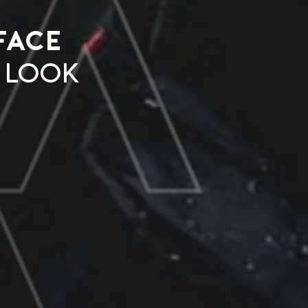
Face
-look