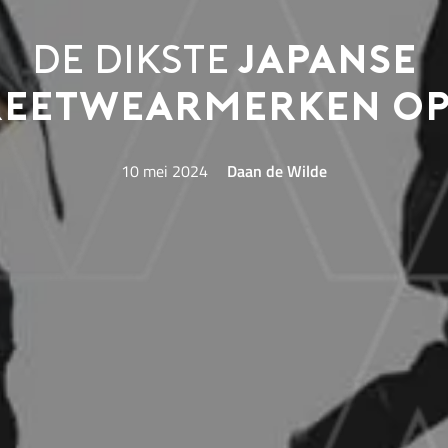
De dikste
Japanse
reetwearmerken op 
10 mei 2024
Daan de Wilde