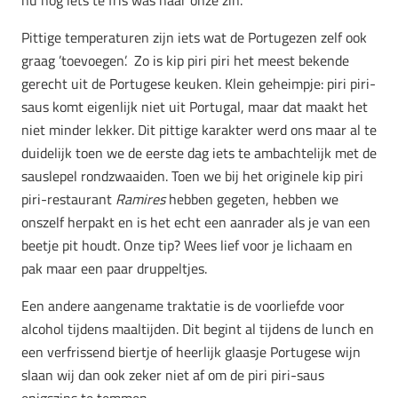
nu nog iets te fris was naar onze zin.
Pittige temperaturen zijn iets wat de Portugezen zelf ook
graag ’toevoegen’. Zo is kip piri piri het meest bekende
gerecht uit de Portugese keuken. Klein geheimpje: piri piri-
saus komt eigenlijk niet uit Portugal, maar dat maakt het
niet minder lekker. Dit pittige karakter werd ons maar al te
duidelijk toen we de eerste dag iets te ambachtelijk met de
sauslepel rondzwaaiden. Toen we bij het originele kip piri
piri-restaurant
Ramires
hebben gegeten, hebben we
onszelf herpakt en is het echt een aanrader als je van een
beetje pit houdt. Onze tip? Wees lief voor je lichaam en
pak maar een paar druppeltjes.
Een andere aangename traktatie is de voorliefde voor
alcohol tijdens maaltijden. Dit begint al tijdens de lunch en
een verfrissend biertje of heerlijk glaasje Portugese wijn
slaan wij dan ook zeker niet af om de piri piri-saus