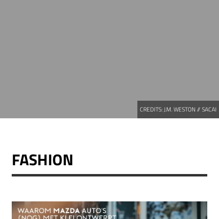
CREDITS:
J.M. WESTON // SACAI
FASHION