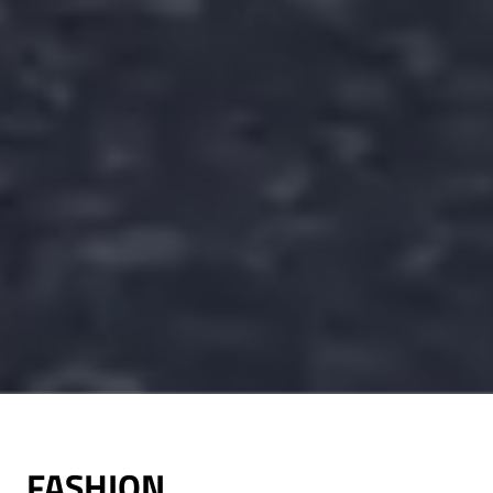
FASHION