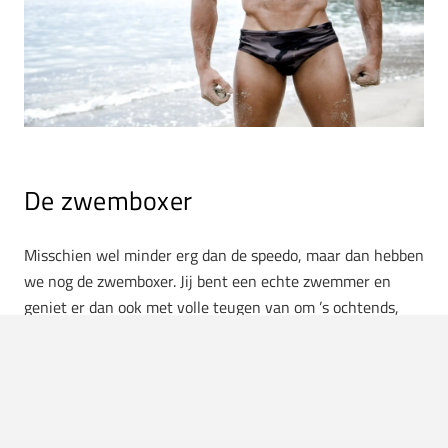
De zwemboxer
Misschien wel minder erg dan de speedo, maar dan hebben
we nog de zwemboxer. Jij bent een echte zwemmer en
geniet er dan ook met volle teugen van om ’s ochtends,
tijdens je vakantie, een paar baantjes te trekken. Meestal
dragen mannen van midden vijftig deze broekjes, omdat ze
niks anders gewend zijn van vroeger. Je bent een echte
sportieveling die twee keer in de week mountainbiked, één
keer in de week met je vriendenclub aan wielrennen doet