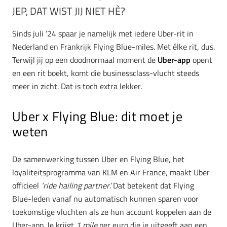
JEP, DAT WIST JIJ NIET HÈ?
Sinds juli ’24 spaar je namelijk met iedere Uber-rit in
Nederland en Frankrijk Flying Blue-miles. Met élke rit, dus.
Terwijl jij op een doodnormaal moment de
Uber-app
opent
en een rit boekt, komt die businessclass-vlucht steeds
meer in zicht. Dat is toch extra lekker.
Uber x Flying Blue: dit moet je
weten
De samenwerking tussen Uber en Flying Blue, het
loyaliteitsprogramma van KLM en Air France, maakt Uber
officieel
‘ride hailing partner’.
Dat betekent dat Flying
Blue-leden vanaf nu automatisch kunnen sparen voor
toekomstige vluchten als ze hun account koppelen aan de
Uber-app. Je krijgt
1 mile
per euro die je uitgeeft aan een