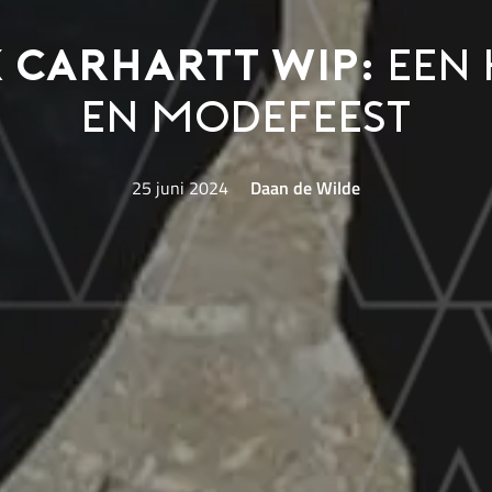
x Carhartt WIP:
een 
en modefeest
25 juni 2024
Daan de Wilde