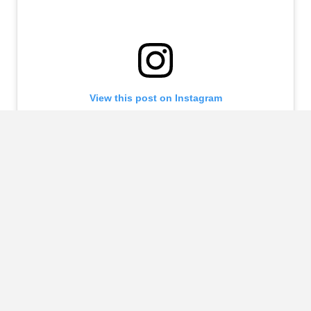
View this post on Instagram
A post shared by 𝐒𝐎𝐍 𝐎𝐅 𝐀 𝐏𝐇𝐀𝐑𝐀𝐎𝐇 (@pharrell)
0606