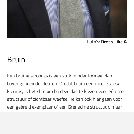
Foto’s:
Dress Like A
Bruin
Een bruine stropdas is een stuk minder formeel dan
bovengenoemde kleuren. Omdat bruin een meer
casual
kleur is, is het slim om bij deze das te kiezen voor één met
structuur of zichtbaar weefsel. Je kan ook hier gaan voor
een gebreid exemplaar of een Grenadine structuur, maar
we willen natuurlijk wel een beetje afwisseling in de
stropdassencollectie. Naast verschillende kleuren, wil je
ook zoveel mogelijk verschillende structuren in je