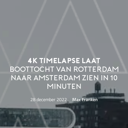
4K timelapse laat
boottocht van Rotterdam
naar Amsterdam zien in 10
minuten
28 december 2022
Max Franken