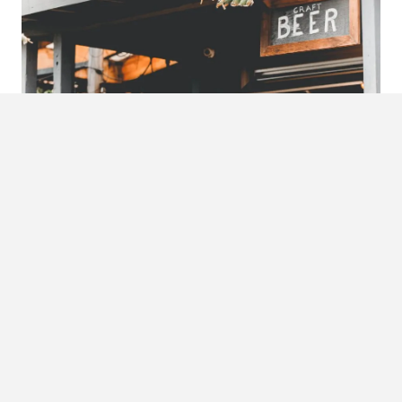
VIRAL VIDEO
: VROUW BOUWT PUB
IN ACHTERTUIN VOOR HAAR MAN
Een nieuw klusproject oppakken is na het zien van deze
video nog nooit zo aantrekkelijk geweest. Waarom naar
een kroeg gaan om koning pils uit te hangen…