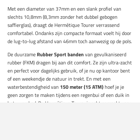
Met een diameter van 37mm en een slank profiel van
slechts 10,8mm (8,3mm zonder het dubbel gebogen
saffierglas), draagt de Hermétique Tourer verrassend
comfortabel. Ondanks zijn compacte formaat voelt hij door
de lug-to-lug afstand van 46mm toch aanwezig op de pols.
De duurzame
Rubber Sport banden
van gevulkaniseerd
rubber (FKM) dragen bij aan dit comfort. Ze zijn ultra-zacht
en perfect voor dagelijks gebruik, of je nu op kantoor bent
of een weekendje de natuur in trekt. En met een
waterbestendigheid van
150 meter (15 ATM)
hoef je je
geen zorgen te maken tijdens een regenbui of een duik in
het zwembad. De Hermétique Tourer is echt gemaakt voor
zowel exploratie als het dagelijkse leven.
Conclusie