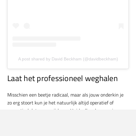
A post shared by David Beckham (@davidbeckham)
Laat het professioneel weghalen
Misschien een beetje radicaal, maar als jouw onderkin je
zo erg stoort kun je het natuurlijk altijd operatief of
cosmetisch laten verwijderen. Huidvullers kunnen je
kaaklijn herstructureren, liposuctie verwijdert het vet of
verschillende injecties kunnen het vetweefsel in je kin
bevriezen.