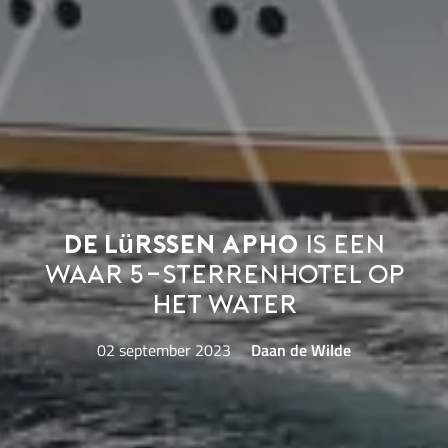
De Lürssen Apho
is een
waar 5-sterrenhotel op
het water
02 september 2023
Daan de Wilde