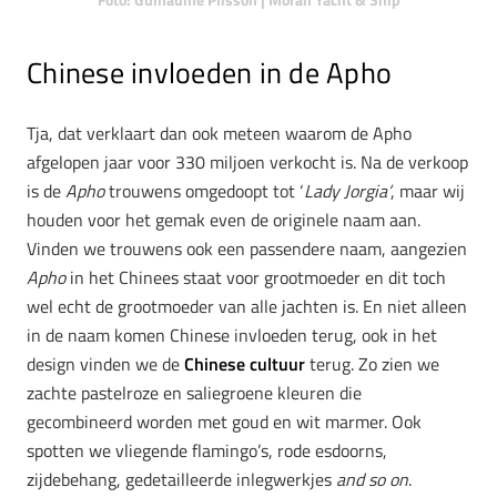
Foto: Guillaume Plisson | Moran Yacht & Ship
Chinese invloeden in de Apho
Tja, dat verklaart dan ook meteen waarom de Apho
afgelopen jaar voor 330 miljoen verkocht is. Na de verkoop
is de
Apho
trouwens omgedoopt tot ‘
Lady Jorgia’
, maar wij
houden voor het gemak even de originele naam aan.
Vinden we trouwens ook een passendere naam, aangezien
Apho
in het Chinees staat voor grootmoeder en dit toch
wel echt de grootmoeder van alle jachten is. En niet alleen
in de naam komen Chinese invloeden terug, ook in het
design vinden we de
Chinese cultuur
terug. Zo zien we
zachte pastelroze en saliegroene kleuren die
gecombineerd worden met goud en wit marmer. Ook
spotten we vliegende flamingo’s, rode esdoorns,
zijdebehang, gedetailleerde inlegwerkjes
and so on
.