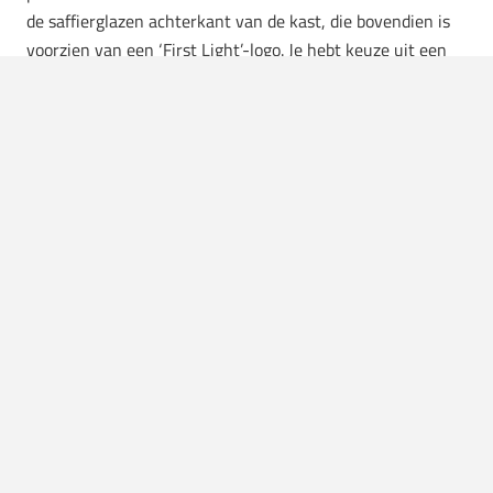
de saffierglazen achterkant van de kast, die bovendien is
voorzien van een ‘First Light’-logo. Je hebt keuze uit een
zwarte, grijze of beige NATO-band, elk met een
Seamaster-gesp en ‘007-‘ en ‘First Light’-gravures op de
bandhouders. Dit complete pakket, inclusief een speciale
doos geïnspireerd op de game, is verkrijgbaar voor €9.200.
Een digitaal geïnspireerd
meesterwerk
De Omega Seamaster Diver 300M Chronograph 007 First
Light is meer dan zomaar een horloge; het is een stukje
innovatie dat de brug slaat tussen de digitale en de fysieke
wereld van James Bond. Of je nu een hardcore Bond-fan,
een gamer of een horlogeliefhebber bent, dit model is een
spannende toevoeging aan de legendarische collectie van
007-horloges. Een eerlijk en indrukwekkend eerbetoon