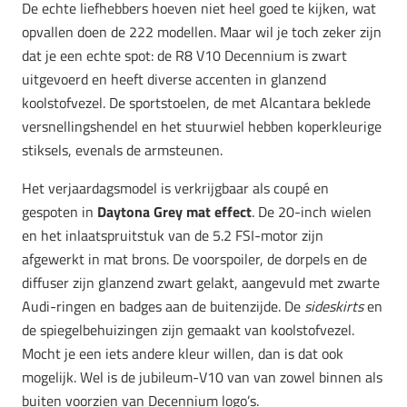
De echte liefhebbers hoeven niet heel goed te kijken, wat
opvallen doen de 222 modellen. Maar wil je toch zeker zijn
dat je een echte spot: de R8 V10 Decennium is zwart
uitgevoerd en heeft diverse accenten in glanzend
koolstofvezel. De sportstoelen, de met Alcantara beklede
versnellingshendel en het stuurwiel hebben koperkleurige
stiksels, evenals de armsteunen.
Het verjaardagsmodel is verkrijgbaar als coupé en
gespoten in
Daytona Grey mat effect
. De 20-inch wielen
en het inlaatspruitstuk van de 5.2 FSI-motor zijn
afgewerkt in mat brons. De voorspoiler, de dorpels en de
diffuser zijn glanzend zwart gelakt, aangevuld met zwarte
Audi-ringen en badges aan de buitenzijde. De
sideskirts
en
de spiegelbehuizingen zijn gemaakt van koolstofvezel.
Mocht je een iets andere kleur willen, dan is dat ook
mogelijk. Wel is de jubileum-V10 van van zowel binnen als
buiten voorzien van Decennium logo’s.