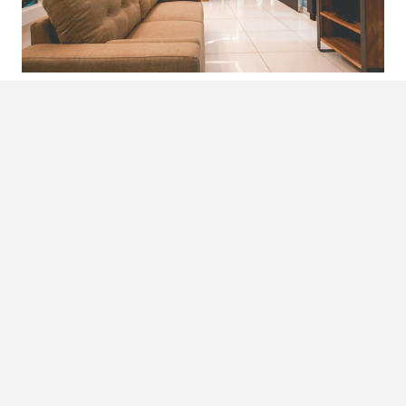
Foto’s door Alison Viera
Photography
5.000 vierkante meter aan
awesomeness
Deze mega luxe 6-persoons
villa
ligt hoog in de bergen op
ongeveer 10 minuten afstand van Tamarindo. Het heeft
een
infinity pool
met uitzicht over de bergen en is omringd
door prachtige natuur, wat prima te zien is door de
gigantische ramen in de villa. Auto’s kunnen netjes achter
een hek geparkeerd worden, maar dat mag ook wel
verwacht worden op een terrein van 5.000 vierkante