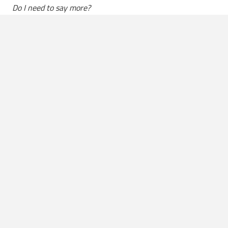
Do I need to say more?
8. Doe je shirt niet uit
Er hangt nogal een stigma rondom krachttraining en de
sportschool. Veel mensen denken (nog steeds) dat de
sportschool alleen is voor mannen die zó gespierd zijn, dat
ze daardoor moeite hebben om hun eigen kont af te vegen.