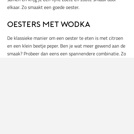
elkaar. Zo smaakt een goede oester.
Oesters met wodka
De klassieke manier om een oester te eten is met citroen
en een klein beetje peper. Ben je wat meer gewend aan de
smaak? Probeer dan eens een spannendere combinatie. Zo
schijnt oester met peperwodka superlekker te zijn! Een
andere combinatie die het goed doet is oester met wodka,
een klein beetje tabasco, frambozenvinaigrette en peper.
Hmm, klinkt goed.
Drinken
Uiteraard is het belangrijk om onder het genot van een
oester iets lekkers te drinken. En waar denk je aan als je
denkt aan oesters? Juist, aan een decadent glaasje