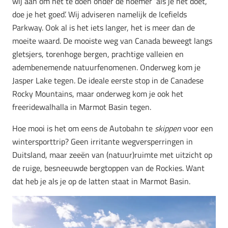
wij aan om het te doen onder de noemer ‘als je het doet,
doe je het goed’. Wij adviseren namelijk de Icefields
Parkway. Ook al is het iets langer, het is meer dan de
moeite waard. De mooiste weg van Canada beweegt langs
gletsjers, torenhoge bergen, prachtige valleien en
adembenemende natuurfenomenen. Onderweg kom je
Jasper Lake tegen. De ideale eerste stop in de Canadese
Rocky Mountains, maar onderweg kom je ook het
freeridewalhalla in Marmot Basin tegen.
Hoe mooi is het om eens de Autobahn te
skippen
voor een
wintersporttrip? Geen irritante wegversperringen in
Duitsland, maar zeeën van (natuur)ruimte met uitzicht op
de
ruige, besneeuwde bergtoppen van de Rockies. Want
dat heb je als je op de latten staat in Marmot Basin.