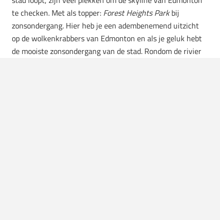
stad loopt, zijn veel plekken om de skyline van Edmonton
te checken. Met als topper:
Forest Heights Park
bij
zonsondergang. Hier heb je een adembenemend uitzicht
op de wolkenkrabbers van Edmonton en als je geluk hebt
de mooiste zonsondergang van de stad. Rondom de rivier
vind je het grootste stedelijke park van Noord-Amerika:
North Saskatchewan River Valley. Een park dat 22 keer
groter is dan Central Park in New York. Daarna kun je de
stad in waar veel
lokale, maar ook hippe restaurants op je
wachten. Wat tips van ons:
RGE RD
Hier komen álle smaken van het land samen: van kust tot
kust. De gerechten zijn onderdeel van de velden, bossen,
bergen en oceanen die Canada Canada maken. Alle
ingrediënten komen van boerderijen en kleinschalige
producenten, en het menu wordt bepaald door het seizoen.