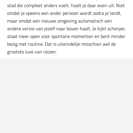
stad die compleet anders voelt, haalt je daar even uit. Niet
omdat je opeens een ander persoon wordt zodra je landt,
maar omdat een nieuwe omgeving automatisch een
andere versie van jezelf naar boven haalt. Je kijkt scherper,
staat meer open voor spontane momenten en bent minder
bezig met routine. Dat is uiteindelijk misschien wel de
grootste luxe van reizen.
De beste trips zijn niet altijd het
verst weg
Wat opvalt, is dat bestemmingen die het meest “anders”
voelen niet per se aan de andere kant van de wereld
hoeven te liggen. Soms is een paar uur vliegen al genoeg
om volledig uit je dagelijkse ritme te stappen. Juist daarom
worden kortere trips steeds populairder. Geen wekenlange
planning, maar een paar dagen waarin alles even anders