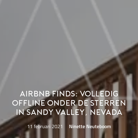
Airbnb Finds: volledig
offline onder de sterren
in Sandy Valley, Nevada
11 februari 2021
Ninette Neuteboom