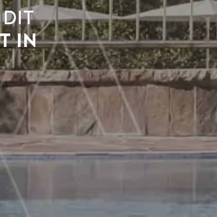
dit
t in