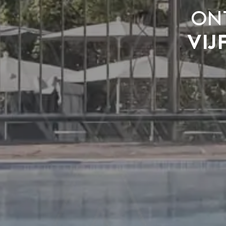
On
vij