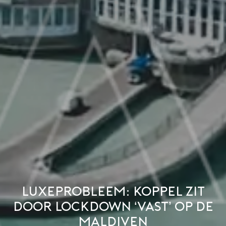
Luxeprobleem: koppel zit
door lockdown ‘vast’ op de
Maldiven