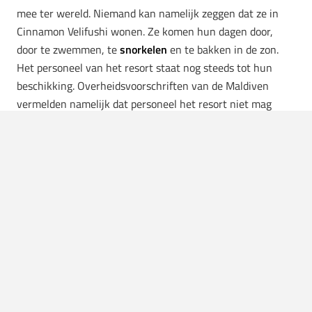
mee ter wereld. Niemand kan namelijk zeggen dat ze in
Cinnamon Velifushi wonen. Ze komen hun dagen door,
door te zwemmen, te
snorkelen
en te bakken in de zon.
Het personeel van het resort staat nog steeds tot hun
beschikking. Overheidsvoorschriften van de Maldiven
vermelden namelijk dat personeel het resort niet mag
verlaten als er nog gasten zijn. Wat een luxe.
Met een
cocktail
in de hand en met de voetjes in het water
probeert het koppel nog steeds een vlucht naar Zuid-
Afrika te regelen. Het is immers niet heel goedkoop om
daar je isolatiedagen door te brengen. Inmiddels zijn ze wel
al door de Zuid-Afrikaanse ambassade opgehaald en naar
een ander resort gebracht waar meerdere mensen
verblijven.
Hoe zou jij het vinden als er geen einde komt aan je
honeymoon?