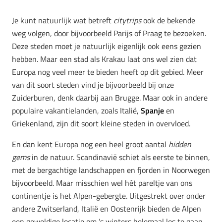
Je kunt natuurlijk wat betreft
citytrips
ook de bekende
weg volgen, door bijvoorbeeld Parijs of Praag te bezoeken.
Deze steden moet je natuurlijk eigenlijk ook eens gezien
hebben. Maar een stad als Krakau laat ons wel zien dat
Europa nog veel meer te bieden heeft op dit gebied. Meer
van dit soort steden vind je bijvoorbeeld bij onze
Zuiderburen, denk daarbij aan Brugge. Maar ook in andere
populaire vakantielanden, zoals Italië,
Spanje
en
Griekenland, zijn dit soort kleine steden in overvloed.
En dan kent Europa nog een heel groot aantal
hidden
gems
in de natuur. Scandinavië schiet als eerste te binnen,
met de bergachtige landschappen en fjorden in Noorwegen
bijvoorbeeld. Maar misschien wel hét pareltje van ons
continentje is het Alpen-gebergte. Uitgestrekt over onder
andere Zwitserland, Italië en Oostenrijk bieden de Alpen
een geweldige locatie om ’s winters helemaal los te gaan