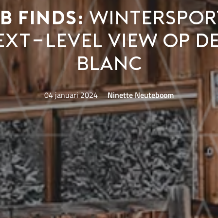
b Finds:
winterspor
ext-level view op d
Blanc
04 januari 2024
Ninette Neuteboom