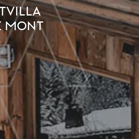
tvilla
e Mont