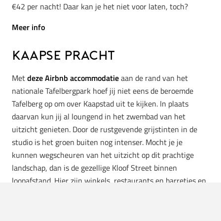
€42 per nacht! Daar kan je het niet voor laten, toch?
Meer info
Kaapse pracht
Met
deze Airbnb accommodatie
aan de rand van het
nationale Tafelbergpark hoef jij niet eens de beroemde
Tafelberg op om over Kaapstad uit te kijken. In plaats
daarvan kun jij al loungend in het zwembad van het
uitzicht genieten. Door de rustgevende grijstinten in de
studio is het groen buiten nog intenser. Mocht je je
kunnen wegscheuren van het uitzicht op dit prachtige
landschap, dan is de gezellige Kloof Street binnen
loopafstand. Hier zijn winkels, restaurants en barretjes en
vind je alles wat je nodig hebt voor een uitstekend avondje
in de stad. Zeg nou eerlijk, hier kan je toch geen genoeg
van krijgen?