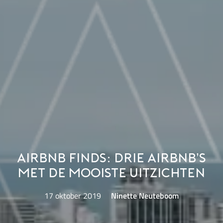
Airbnb finds: drie Airbnb’s
met de mooiste uitzichten
17 oktober 2019
Ninette Neuteboom