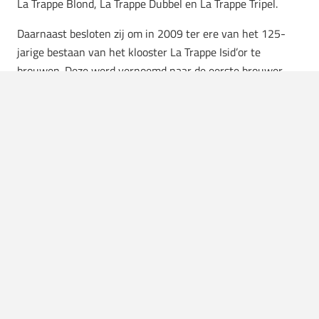
La Trappe Blond, La Trappe Dubbel en La Trappe Tripel.
Daarnaast besloten zij om in 2009 ter ere van het 125-
jarige bestaan van het klooster La Trappe Isid’or te
brouwen. Deze werd vernoemd naar de eerste brouwer
van De Koningshoeven: broeder Isidorus. Hij begon
namelijk in 1884 met het brouwen en daar zijn wij hem
nog altijd dankbaar voor. De La Trappe Isid’or viel zo goed
in de smaak dat ze besloten om dit fruitige en moutige
karamel bier te behouden.
Een ander uniek trappistenbier is de La Trappe Quadrupel
Oak Aged van maar liefst 11%. Het bestaande La Trappe
Quadrupel laten zij hierbij rijpen op eikenhouten vaten. De
smaak van het bier is afhankelijk van de drank die
voorheen in de gebruikte vaten heeft gezeten, zoals port,
whisky
,
wijn
of cognac. Ook het houtsoort voegt een
unieke smaak toe. Het ene trappistenbier krijgt hierdoor