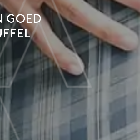
n goed
ffel