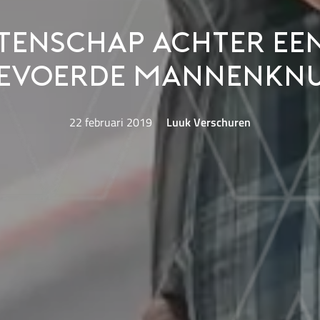
tenschap achter ee
gevoerde mannenknu
22 februari 2019
Luuk Verschuren