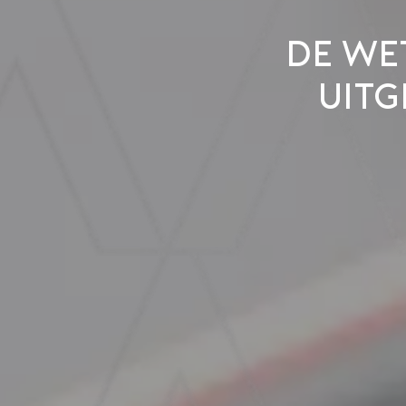
De we
uit