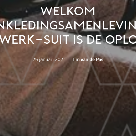
Welkom
nkledingsamenleving
werk-suit is de opl
25 januari 2021
Tim van de Pas