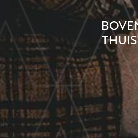
bove
thuis