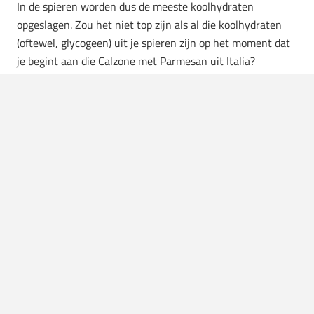
In de spieren worden dus de meeste koolhydraten
opgeslagen. Zou het niet top zijn als al die koolhydraten
(oftewel, glycogeen) uit je spieren zijn op het moment dat
je begint aan die Calzone met Parmesan uit Italia?
De vraag is dus:
hoe doe je dat?
Het antwoord is simpel:
krachttraining.
Wanneer je je spieren traint, gebruiken je spieren de
opgeslagen glycogeen voor energie. Zeker als je iedere
keer je grens opzoekt (dé enige manier om echt gespierder
te worden), hebben je spieren veel energie nodig.
Dus, staat er in je agenda dat je ’s avonds uit eten gaat of
een film gaat kijken en daar een zak chips bij hoort? Plan
er een
workout
vóór, zodat de koolhydraten direct je
spieren ingaan en dus niet als vet worden opgeslagen.
Weet je dat je uit eten gaat ’s avonds, de nodige