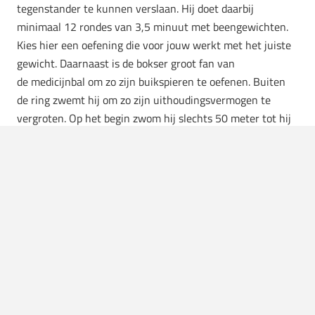
tegenstander te kunnen verslaan. Hij doet daarbij
minimaal 12 rondes van 3,5 minuut met beengewichten.
Kies hier een oefening die voor jouw werkt met het juiste
gewicht. Daarnaast is de bokser groot fan van
de
medicijnbal om zo zijn buikspieren te oefenen. Buiten
de ring zwemt hij om zo zijn uithoudingsvermogen te
vergroten. Op het begin zwom hij slechts 50 meter tot hij
uitgeput was, maar inmiddels staat hij op 1.000 meter. De
zwemsessies eisen namelijk veel kracht van je
bovenlichaam en je ademhaling op. De gedachte dat het
puur om ademhaling gaat is dan ook zeker niet terecht.
Techniek is minstens zo belangrijk!
Rust