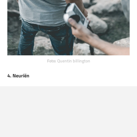
Foto:
Quentin billington
4. Neuriën
Plaats je tong tegen je gehemelte en zet wat kracht.
Vervolgens begin je met neuriën. Doe dit in sets van 20
seconden en herhaal dit drie keer.
5. Nek stretch
Ga zitten, houdt je mond gesloten en duw je tong weer